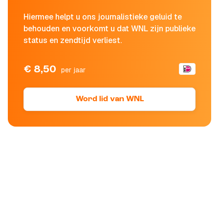
Hiermee helpt u ons journalistieke geluid te
behouden en voorkomt u dat WNL zijn publieke
status en zendtijd verliest.
€ 8,50
per jaar
Word lid van WNL