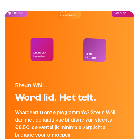
Café
Op Zondag
Sven op 1
Kockelmann
Stand van
In de
Nederland
kantine
Steun WNL
Word lid. Het telt.
Waardeert u onze programma's? Steun WNL
dan met de jaarlijkse bijdrage van slechts
€8,50, de wettelijk minimale verplichte
bijdrage voor omroepen.