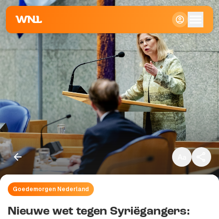
Klein
Standaard
Groot
Goedemorgen Nederland
Kopieer link
Nieuwe wet tegen Syriëgangers: