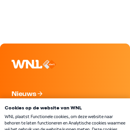
Nieuws
Programma's
Over WNL
Nieuwsbrief