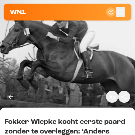
Klein
Standaard
Groot
Fokker Wiepke kocht eerste paard
Kopieer link
zonder te overleggen: ‘Anders