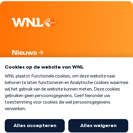
Nieuws
Programma's
Over WNL
Nieuwsbrief
Word Lid