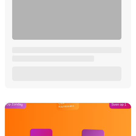
Café
Op Zondag
Sven op 1
Kockelmann