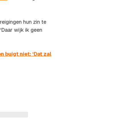
reigingen hun zin te
 “Daar wijk ik geen
buigt niet: ‘Dat zal