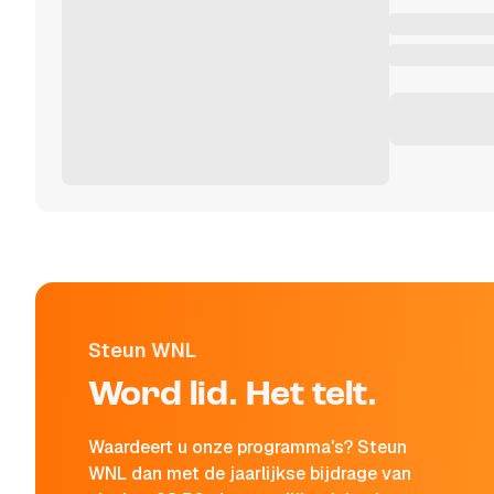
Steun WNL
Word lid. Het telt.
Waardeert u onze programma's? Steun
WNL dan met de jaarlijkse bijdrage van