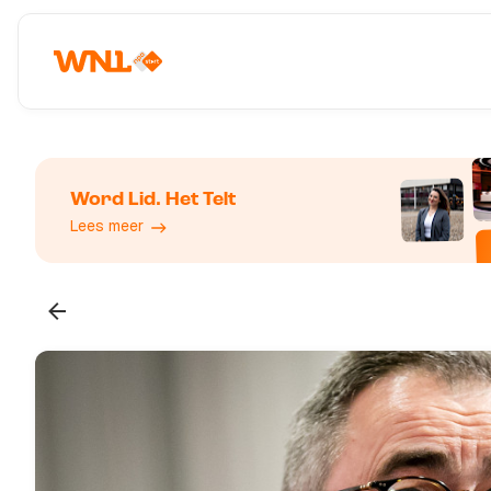
Word Lid. Het Telt
Lees meer