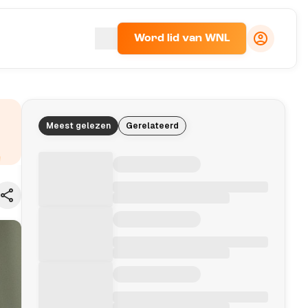
Word lid van WNL
Meest gelezen
Gerelateerd