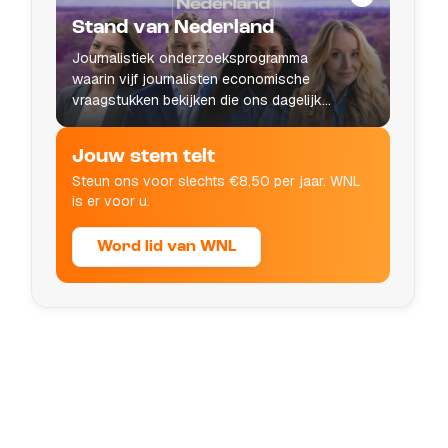
Stand van Nederland
Journalistiek onderzoeksprogramma
waarin vijf journalisten economische
vraagstukken bekijken die ons dagelijks
leven raken.
Jouw stem telt
Steun ons voor slechts €8,50 per jaar. WNL
is er voor u.
Word lid van WNL