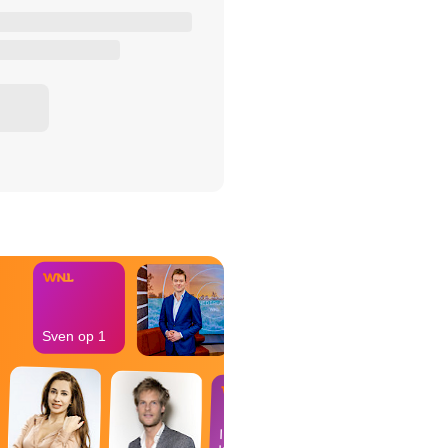
het Misdaad-
bureau
Sven op 1
In de