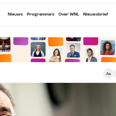
Nieuws
Programma's
Over WNL
Nieuwsbrief
Klein
Kopieer link
Standaard
Groot