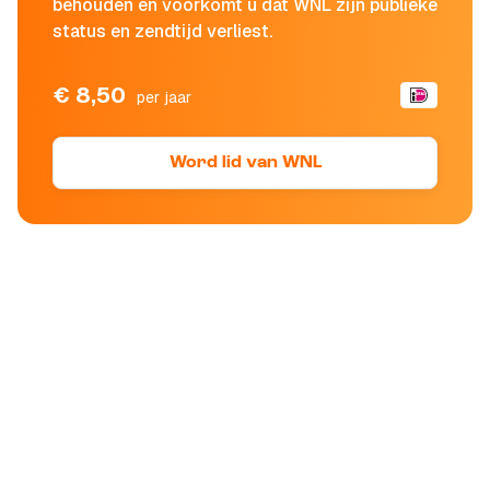
behouden en voorkomt u dat WNL zijn publieke
status en zendtijd verliest.
€ 8,50
per jaar
Word lid van WNL