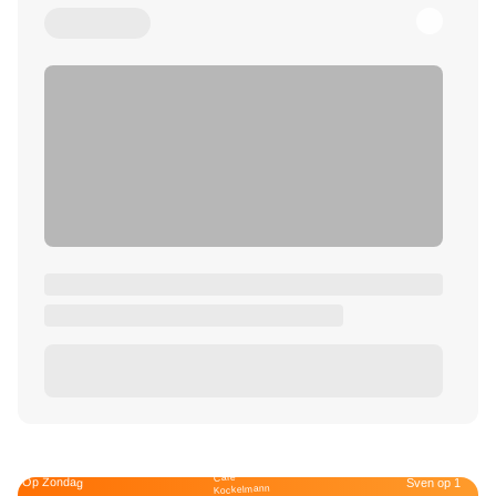
Café
Op Zondag
Sven op 1
Kockelmann