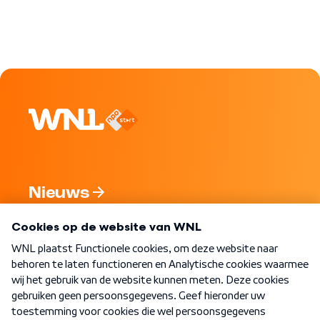
Nieuws
Programma's
Over WNL
Nieuwsbrief
Word Lid