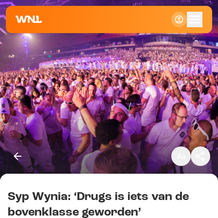
Klein
Standaard
Groot
Syp Wynia: ‘Drugs is iets van de
Kopieer link
bovenklasse geworden’