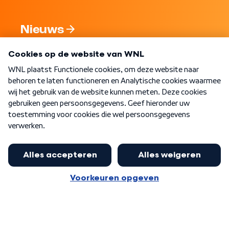
Nieuws
Programma's
Over WNL
Nieuwsbrief
Word Lid
Meer WNL voor jou
Huishoudens met thuisbatterij,