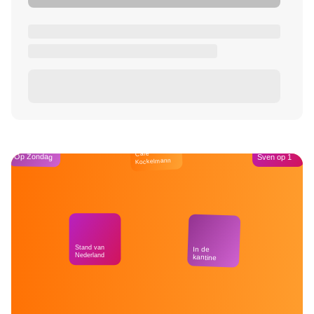
Café
Op Zondag
Sven op 1
Kockelmann
Stand van
In de
Nederland
kantine