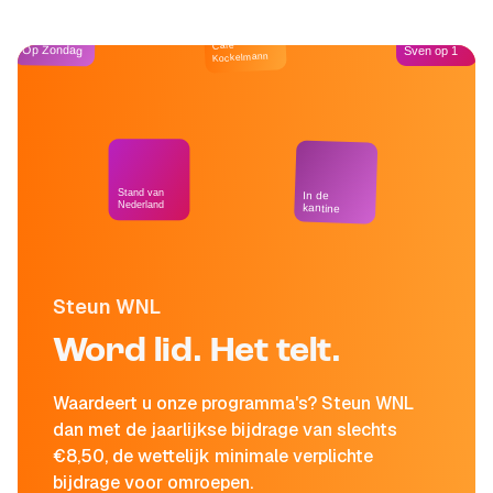
Café
Op Zondag
Sven op 1
Kockelmann
Stand van
In de
Nederland
kantine
Steun WNL
Word lid. Het telt.
Waardeert u onze programma's? Steun WNL
dan met de jaarlijkse bijdrage van slechts
€8,50, de wettelijk minimale verplichte
bijdrage voor omroepen.