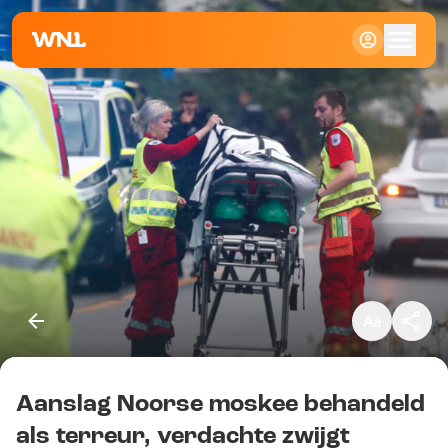
Klein
Standaard
Groot
Aanslag Noorse moskee behandeld
Kopieer link
als terreur, verdachte zwijgt