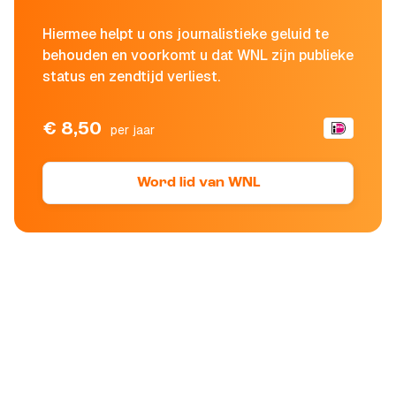
Hiermee helpt u ons journalistieke geluid te
behouden en voorkomt u dat WNL zijn publieke
status en zendtijd verliest.
€ 8,50
per jaar
Word lid van WNL