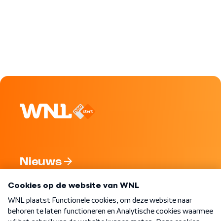
Nieuws
Programma's
Over WNL
Nieuwsbrief