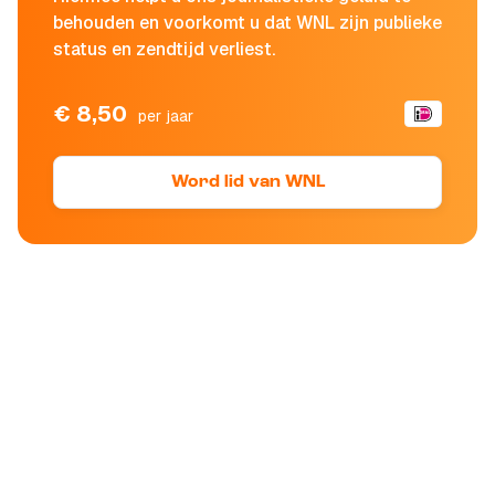
behouden en voorkomt u dat WNL zijn publieke
status en zendtijd verliest.
€ 8,50
per jaar
Word lid van WNL