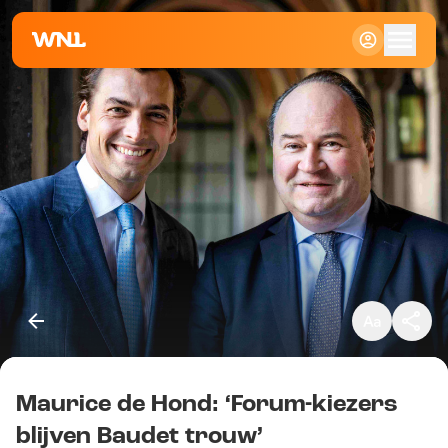
Klein
Standaard
Groot
Maurice de Hond: ‘Forum-kiezers
Kopieer link
blijven Baudet trouw’