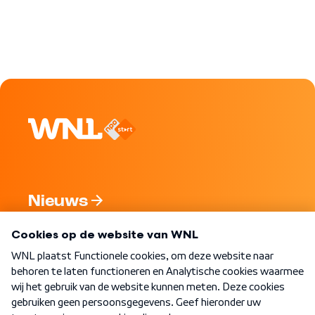
Nieuws
Programma's
Over WNL
Nieuwsbrief
Word Lid