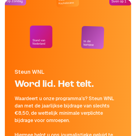
Op Zondag
Sven op 1
Kockelmann
Stand van
In de
Nederland
kantine
Steun WNL
Word lid. Het telt.
Waardeert u onze programma's? Steun WNL
dan met de jaarlijkse bijdrage van slechts
€8,50, de wettelijk minimale verplichte
bijdrage voor omroepen.
Hiermee helpt u ons journalistieke geluid te