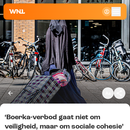
Klein
Standaard
Groot
‘Boerka-verbod gaat niet om
Kopieer link
veiligheid, maar om sociale cohesie’