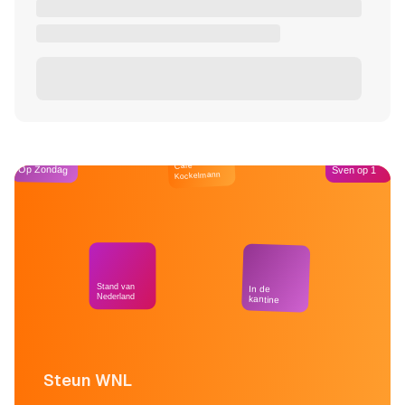
Café
Op Zondag
Sven op 1
Kockelmann
Stand van
In de
Nederland
kantine
Steun WNL