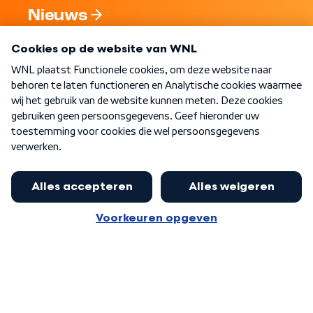
Nieuws
Programma's
Over WNL
Nieuwsbrief
Word Lid
Meer WNL voor jou
Burgemeester Halsema kritisch:
kabinet deinsde in coronaperiode
Algemene voorwaarden
Cookie-instellingen
terug voor landelijke regie bij
Privacy statement