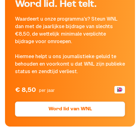
Word lid. Het telt.
Waardeert u onze programma's? Steun WNL
dan met de jaarlijkse bijdrage van slechts
€8,50, de wettelijk minimale verplichte
bijdrage voor omroepen.
Hiermee helpt u ons journalistieke geluid te
behouden en voorkomt u dat WNL zijn publieke
status en zendtijd verliest.
€ 8,50
per jaar
Word lid van WNL