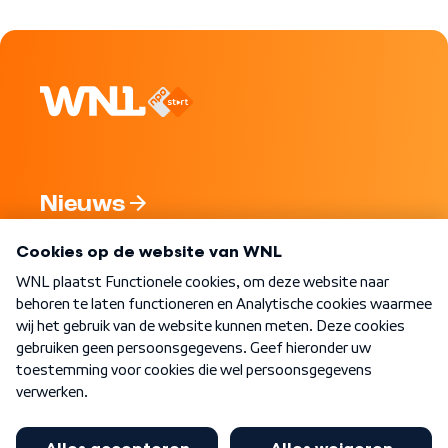
Nieuws
Programma's
Over WNL
Nieuwsbrief
Word Lid