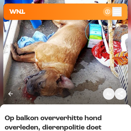
Klein
Standaard
Groot
Op balkon oververhitte hond
Kopieer link
overleden, dierenpolitie doet