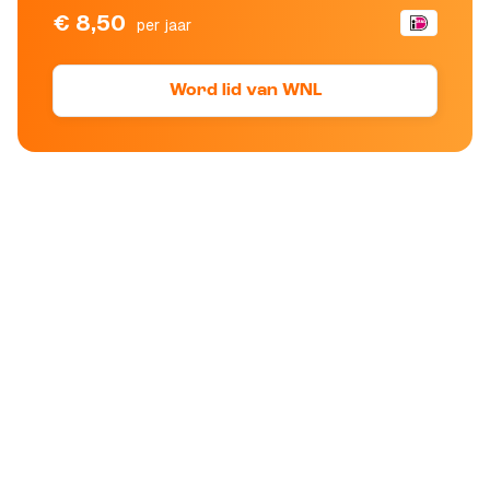
€ 8,50
per jaar
Word lid van WNL