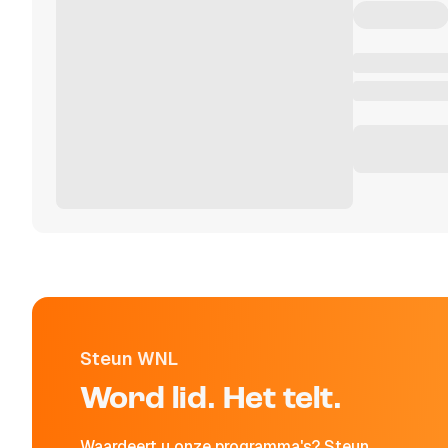
Steun WNL
Word lid. Het telt.
Waardeert u onze programma's? Steun