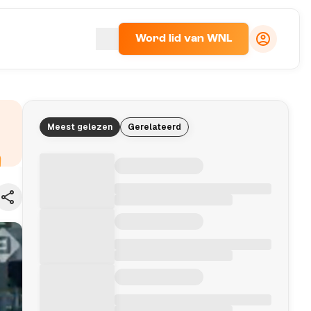
Word lid van WNL
Meest gelezen
Gerelateerd