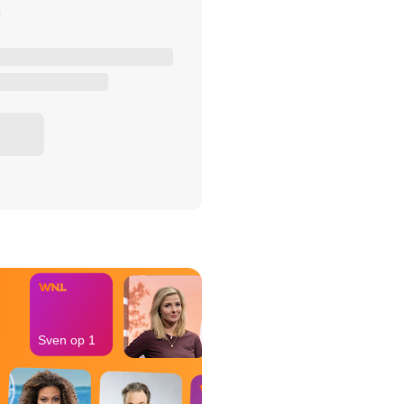
het Misdaad-
bureau
Sven op 1