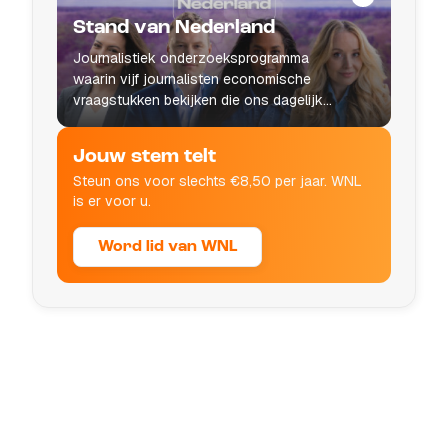
Stand van Nederland
Journalistiek onderzoeksprogramma
waarin vijf journalisten economische
vraagstukken bekijken die ons dagelijks
leven raken.
Jouw stem telt
Steun ons voor slechts €8,50 per jaar. WNL
is er voor u.
Word lid van WNL