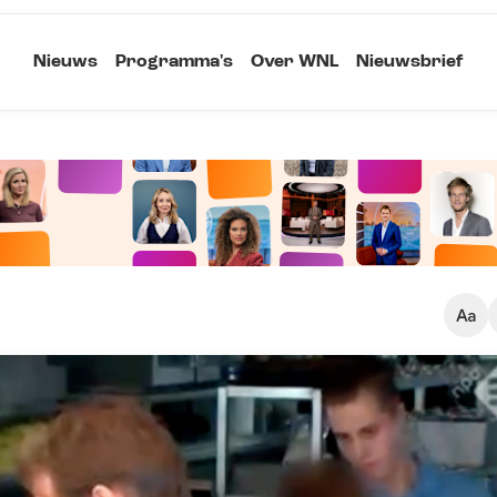
Nieuws
Programma's
Over WNL
Nieuwsbrief
Klein
Kopieer link
Standaard
Groot