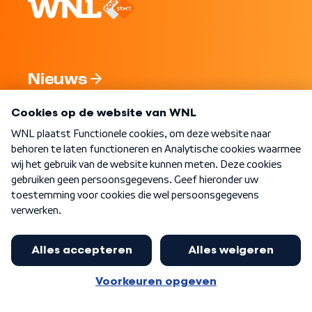
Nieuws
Programma's
Over WNL
Nieuwsbrief
Word Lid