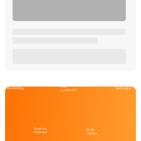
Café
Op Zondag
Sven op 1
Kockelmann
Stand van
In de
Nederland
kantine