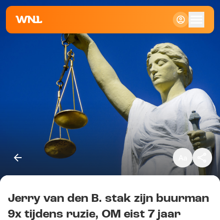
Klein
Standaard
Groot
Jerry van den B. stak zijn buurman
Kopieer link
9x tijdens ruzie, OM eist 7 jaar