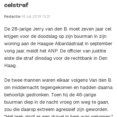
celstraf
Redactie
•
16 juli 2019 13:31
De 28-jarige Jerry van den B. moet zeven jaar cel
krijgen voor de doodslag op zijn buurman in zijn
woning aan de Haagse Albardastraat in september
vorig jaar, meldt het
ANP
. De officier van justitie
eiste die straf dinsdag voor de rechtbank in Den
Haag.
De twee mannen waren elkaar volgens Van den B.
om middernacht tegengekomen en hadden daarna
behoorlijk gedronken. Toen hij de 46-jarige
buurman diep in de nacht vroeg om weg te gaan,
zou die daarop extreem agressief zijn geworden.
"Het leek alsof er een duivel in hem was gekomen."