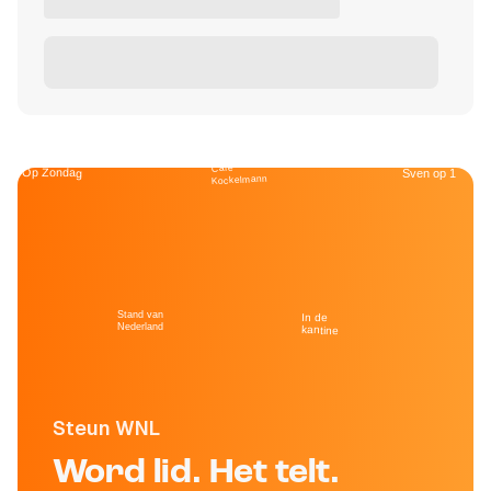
Café
Op Zondag
Sven op 1
Kockelmann
Stand van
In de
Nederland
kantine
Steun WNL
Word lid. Het telt.