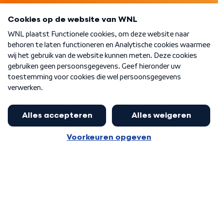
Programma's
Over WNL
Nieuwsbrief
Word Lid
Meer WNL voor jou
Burgemeester Halsema kritisch:
kabinet deinsde in coronaperiode
Algemene voorwaarden
Cookie-instellingen
terug voor landelijke regie bij
Privacy statement
demonstraties