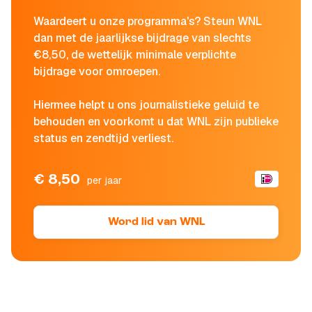
Waardeert u onze programma's? Steun WNL
dan met de jaarlijkse bijdrage van slechts
€8,50, de wettelijk minimale verplichte
bijdrage voor omroepen.
Hiermee helpt u ons journalistieke geluid te
behouden en voorkomt u dat WNL zijn publieke
status en zendtijd verliest.
€ 8,50
per jaar
Word lid van WNL