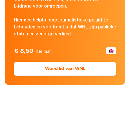
bijdrage voor omroepen.
Hiermee helpt u ons journalistieke geluid te
behouden en voorkomt u dat WNL zijn publieke
status en zendtijd verliest.
€ 8,50
per jaar
Word lid van WNL