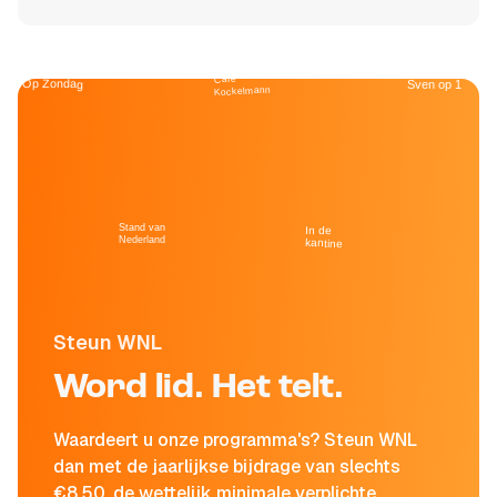
Café
Op Zondag
Sven op 1
Kockelmann
Stand van
In de
Nederland
kantine
Steun WNL
Word lid. Het telt.
Waardeert u onze programma's? Steun WNL
dan met de jaarlijkse bijdrage van slechts
€8,50, de wettelijk minimale verplichte