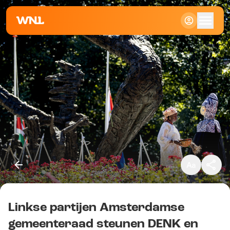
Klein
Standaard
Groot
Linkse partijen Amsterdamse
Kopieer link
gemeenteraad steunen DENK en