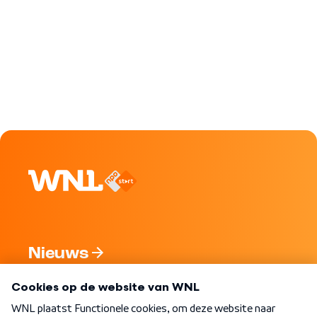
Nieuws
Programma's
Over WNL