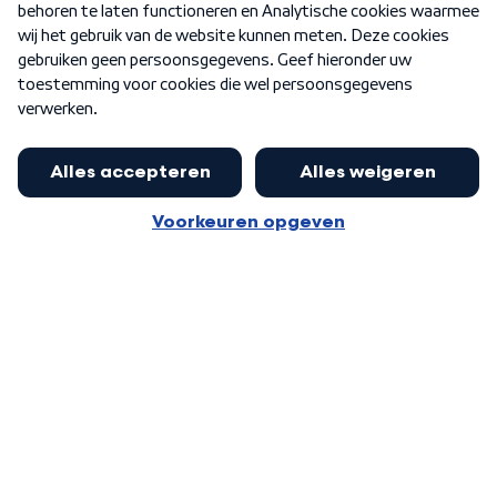
Nieuwsbrief
Word Lid
Meer WNL voor jou
Huishoudens met thuisbatterij,
slimme laadpaal of warmtepomp
Algemene voorwaarden
Cookie-instellingen
kunnen geld gaan verdienen: 'Kan
Privacy statement
op jaarbasis 500 euro opleveren'