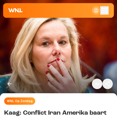
Klein
Standaard
Groot
WNL Op Zondag
Kopieer link
Kaag: Conflict Iran Amerika baart