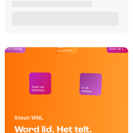
Café
Op Zondag
Sven op 1
Kockelmann
Stand van
In de
Nederland
kantine
Steun WNL
Word lid. Het telt.