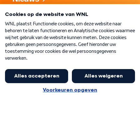
Programma's
Over WNL
Nieuwsbrief
Word Lid
Meer WNL voor jou
Eerste Kamer akkoord met begroting
van minister Sjoerdsma
Algemene voorwaarden
Cookie-instellingen
Privacy statement