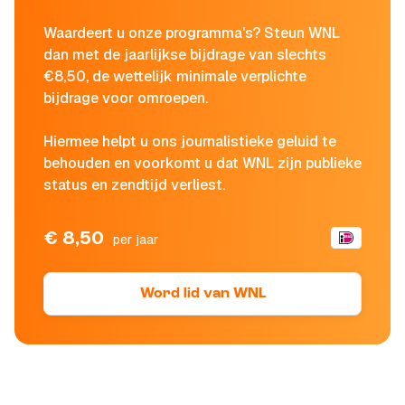
Waardeert u onze programma's? Steun WNL
dan met de jaarlijkse bijdrage van slechts
€8,50, de wettelijk minimale verplichte
bijdrage voor omroepen.
Hiermee helpt u ons journalistieke geluid te
behouden en voorkomt u dat WNL zijn publieke
status en zendtijd verliest.
€ 8,50
per jaar
Word lid van WNL