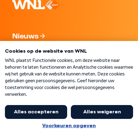
Nieuws
Programma's
Over WNL
Nieuwsbrief
Word Lid