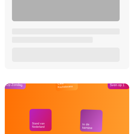
Café
Op Zondag
Sven op 1
Kockelmann
Stand van
In de
Nederland
kantine