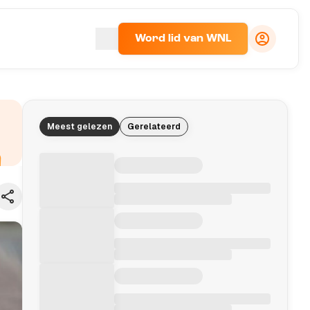
Word lid van WNL
Meest gelezen
Gerelateerd