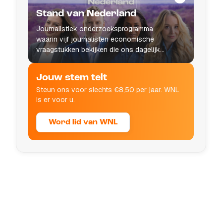
Stand van Nederland
Journalistiek onderzoeksprogramma
waarin vijf journalisten economische
vraagstukken bekijken die ons dagelijks
leven raken.
Jouw stem telt
Steun ons voor slechts €8,50 per jaar. WNL
is er voor u.
Word lid van WNL