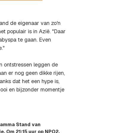
and de eigenaar van zo'n
 populair is in Azië. "Daar
babyspa te gaan. Even
."
ten ontstressen leggen de
aan er nog geen dikke rijen,
nks dat het een hype is,
mooi en bijzonder momentje
ramma Stand van
e. Om 21:15 uur op NPO2.