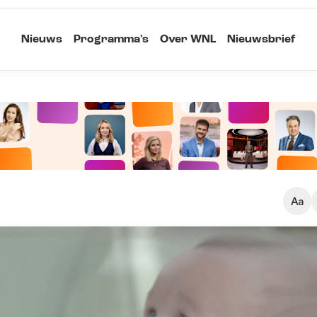
Nieuws
Programma's
Over WNL
Nieuwsbrief
Klein
Kopieer link
Standaard
Groot