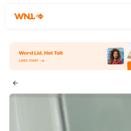
Word Lid. Het Telt
Lees meer