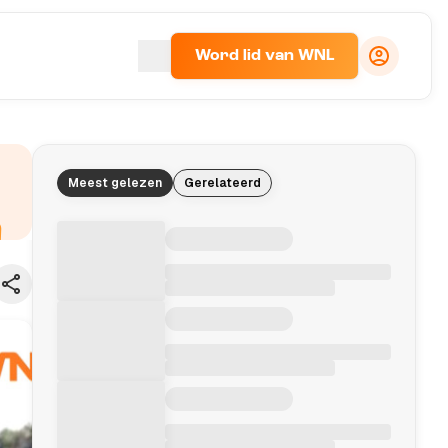
Word lid van WNL
Meest gelezen
Gerelateerd