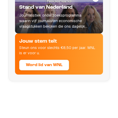
Stand van Nederland
Journalistiek onderzoeksprogramma
waarin vijf journalisten economische
vraagstukken bekijken die ons dagelijks
leven raken.
Jouw stem telt
Steun ons voor slechts €8,50 per jaar. WNL
is er voor u.
Word lid van WNL