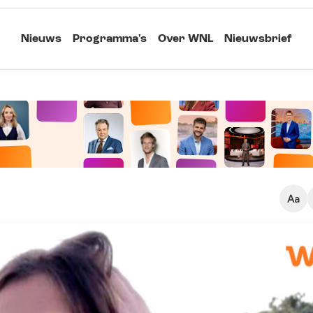
Nieuws
Programma's
Over WNL
Nieuwsbrief
Klein
Kopieer link
Standaard
Groot