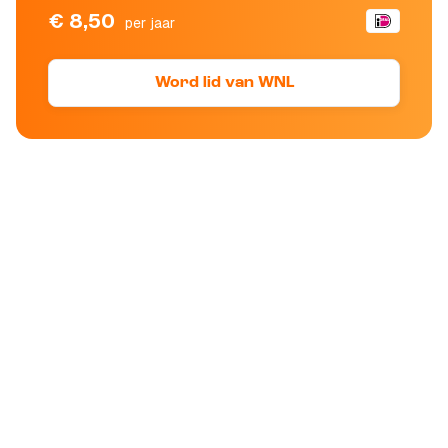
€ 8,50
per jaar
Word lid van WNL