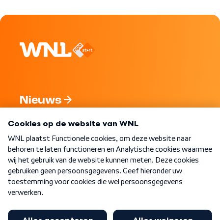
Nieuws
Programma's
Over WNL
Nieuwsbrief
Word Lid