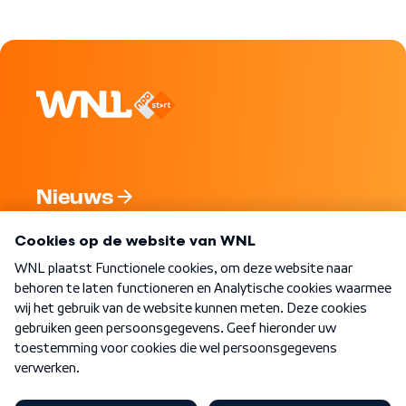
Nieuws
Programma's
Over WNL
Nieuwsbrief
Word Lid