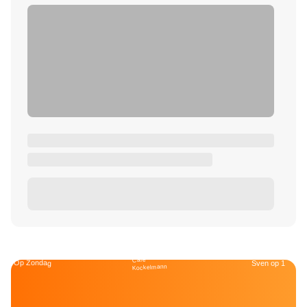
Café
Op Zondag
Sven op 1
Kockelmann