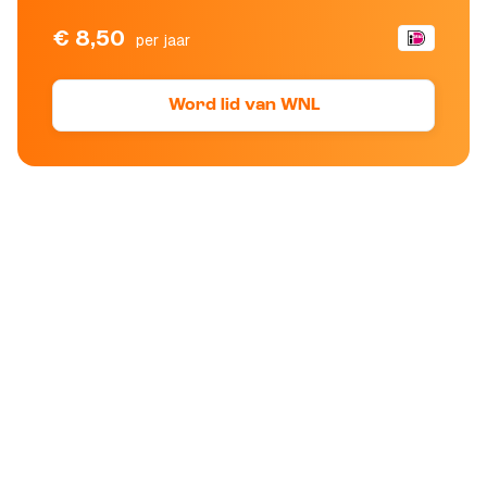
€ 8,50
per jaar
Word lid van WNL