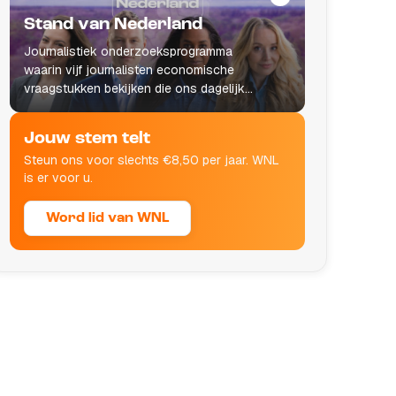
Stand van Nederland
Journalistiek onderzoeksprogramma
waarin vijf journalisten economische
vraagstukken bekijken die ons dagelijks
leven raken.
Jouw stem telt
Steun ons voor slechts €8,50 per jaar. WNL
is er voor u.
Word lid van WNL