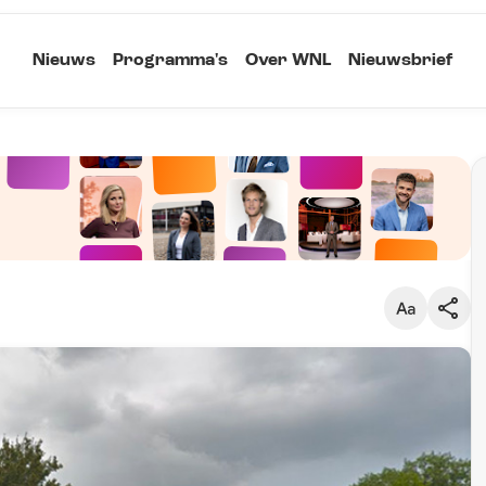
Nieuws
Programma's
Over WNL
Nieuwsbrief
Klein
Kopieer link
Standaard
Groot