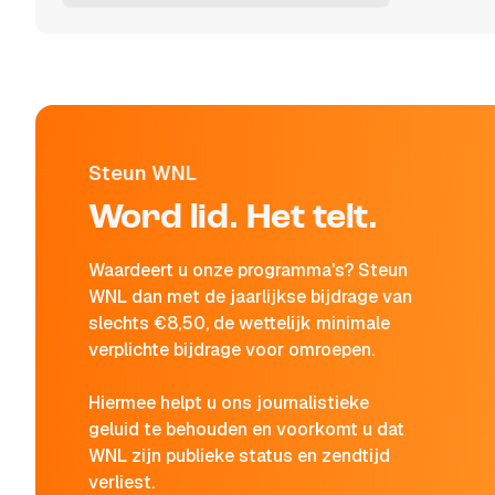
Steun WNL
Word lid. Het telt.
Waardeert u onze programma's? Steun
WNL dan met de jaarlijkse bijdrage van
slechts €8,50, de wettelijk minimale
verplichte bijdrage voor omroepen.
Hiermee helpt u ons journalistieke
geluid te behouden en voorkomt u dat
WNL zijn publieke status en zendtijd
verliest.