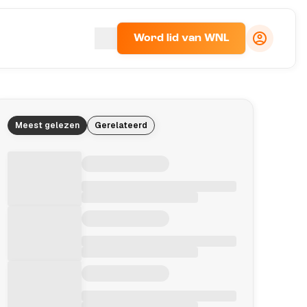
Word lid van WNL
Meest gelezen
Gerelateerd