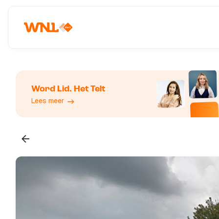
Word Lid. Het Telt
Lees meer