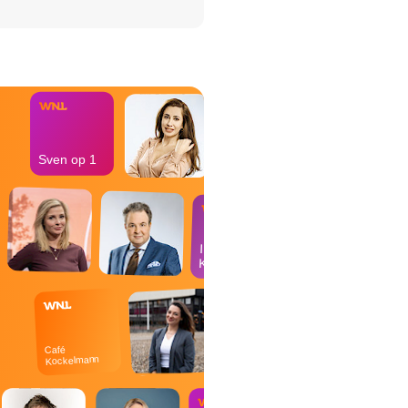
het Misdaad-
bureau
Sven op 1
In de
Kantine
Café
Kockelmann