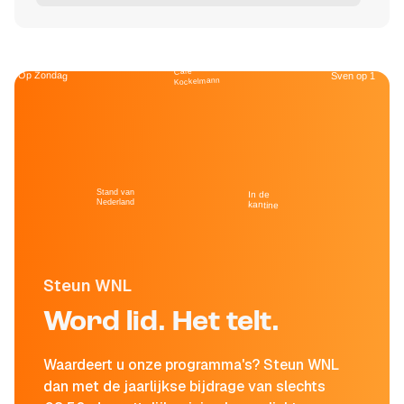
Café
Op Zondag
Sven op 1
Kockelmann
Stand van
In de
Nederland
kantine
Steun WNL
Word lid. Het telt.
Waardeert u onze programma's? Steun WNL
dan met de jaarlijkse bijdrage van slechts