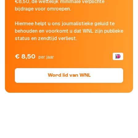
€8,50, de wettelijk minimale verplichte
bijdrage voor omroepen.
Hiermee helpt u ons journalistieke geluid te
behouden en voorkomt u dat WNL zijn publieke
status en zendtijd verliest.
€ 8,50
per jaar
Word lid van WNL