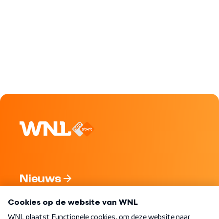
Nieuws
Programma's
Over WNL