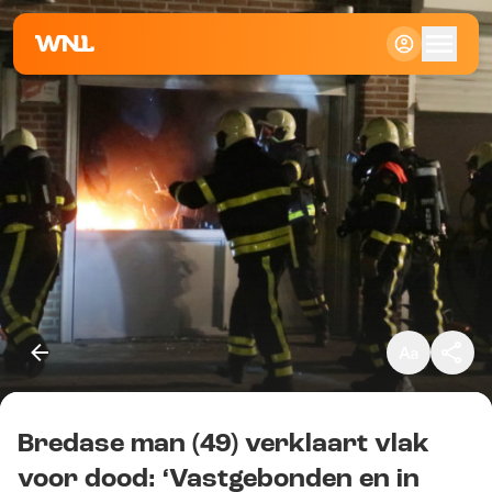
Klein
Standaard
Groot
Bredase man (49) verklaart vlak
Kopieer link
voor dood: ‘Vastgebonden en in