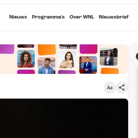
Nieuws
Programma's
Over WNL
Nieuwsbrief
Klein
Kopieer link
Standaard
Groot