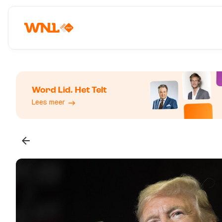
Word Lid. Het Telt
Lees meer