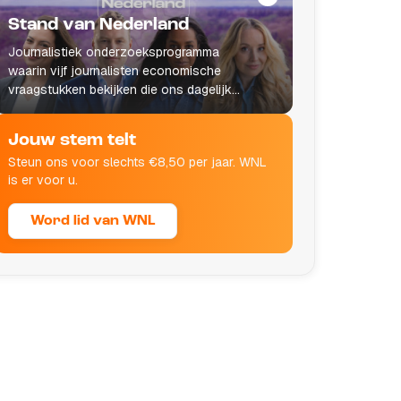
Stand van Nederland
Journalistiek onderzoeksprogramma
waarin vijf journalisten economische
vraagstukken bekijken die ons dagelijks
leven raken.
Jouw stem telt
Steun ons voor slechts €8,50 per jaar. WNL
is er voor u.
Word lid van WNL