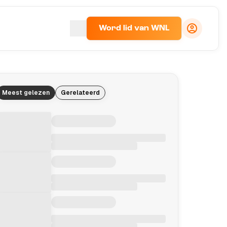
Word lid van WNL
Meest gelezen
Gerelateerd