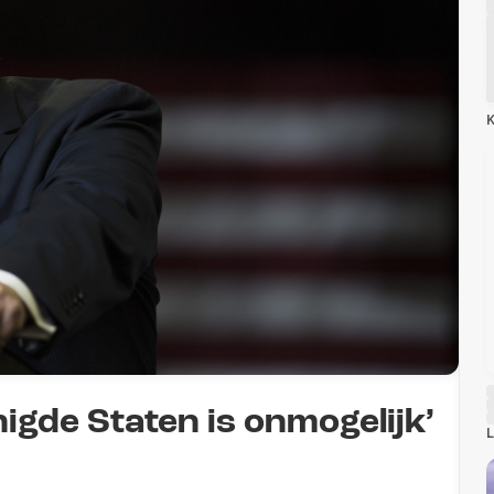
K
gde Staten is onmogelijk’
L