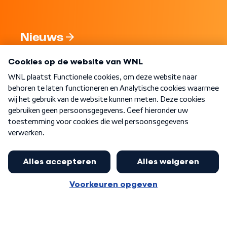
Nieuws
Programma's
Over WNL
Nieuwsbrief
Word Lid
Meer WNL voor jou
Presentator Frank van Leeuwen sluit