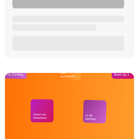
Café
Op Zondag
Sven op 1
Kockelmann
Stand van
In de
Nederland
kantine