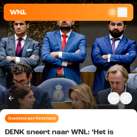
Klein
Standaard
Groot
Goedemorgen Nederland
Kopieer link
DENK sneert naar WNL: ‘Het is