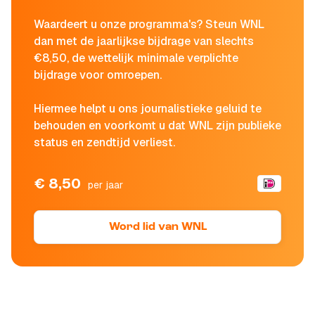
Waardeert u onze programma's? Steun WNL
dan met de jaarlijkse bijdrage van slechts
€8,50, de wettelijk minimale verplichte
bijdrage voor omroepen.
Hiermee helpt u ons journalistieke geluid te
behouden en voorkomt u dat WNL zijn publieke
status en zendtijd verliest.
€ 8,50
per jaar
Word lid van WNL