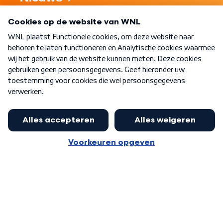
Programma's
Over WNL
Nieuwsbrief
Word Lid
Meer WNL voor jou
Eerste Kamer akkoord met begroting
van minister Sjoerdsma
Algemene voorwaarden
Cookie-instellingen
Privacy statement