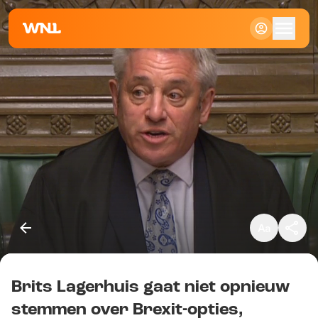
Klein
Standaard
Groot
Brits Lagerhuis gaat niet opnieuw
Kopieer link
stemmen over Brexit-opties,