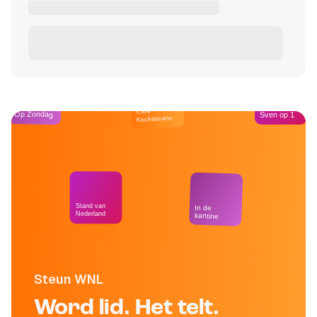
Café
Op Zondag
Sven op 1
Kockelmann
Stand van
In de
Nederland
kantine
Steun WNL
Word lid. Het telt.