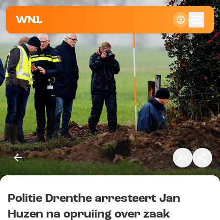
Klein
Standaard
Groot
Politie Drenthe arresteert Jan
Kopieer link
Huzen na opruiing over zaak