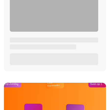
Café
Op Zondag
Sven op 1
Kockelmann