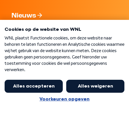
Nieuws
Programma's
Over WNL
Nieuwsbrief
Word Lid
Meer WNL voor jou
Huishoudens met thuisbatterij,
slimme laadpaal of warmtepomp