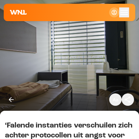
Klein
Standaard
Groot
‘Falende instanties verschuilen zich
Kopieer link
achter protocollen uit angst voor