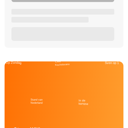
Café
Op Zondag
Sven op 1
Kockelmann
Stand van
In de
Nederland
kantine