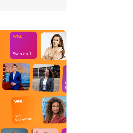
het Misdaad-
bureau
Sven op 1
In de
Kantine
Café
Kockelmann