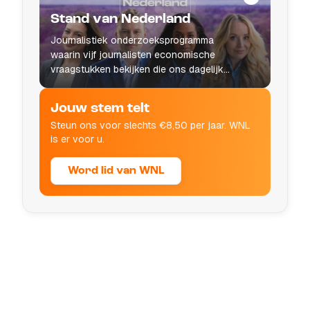
Stand van Nederland
Journalistiek onderzoeksprogramma
waarin vijf journalisten economische
vraagstukken bekijken die ons dagelijks
leven raken.
Jouw stem telt
Steun ons voor slechts €8,50 per jaar. WNL
is er voor u.
Word lid van WNL