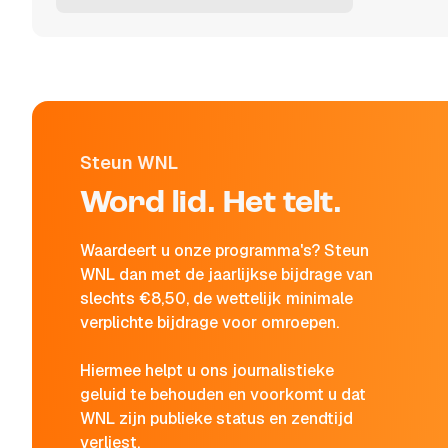
Steun WNL
Word lid. Het telt.
Waardeert u onze programma's? Steun
WNL dan met de jaarlijkse bijdrage van
slechts €8,50, de wettelijk minimale
verplichte bijdrage voor omroepen.
Hiermee helpt u ons journalistieke
geluid te behouden en voorkomt u dat
WNL zijn publieke status en zendtijd
verliest.