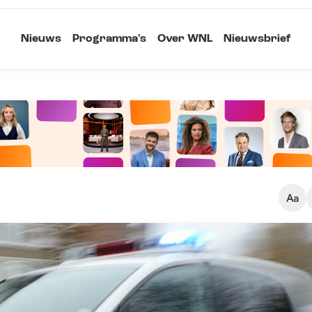
Nieuws
Programma's
Over WNL
Nieuwsbrief
Klein
Kopieer link
Standaard
Groot