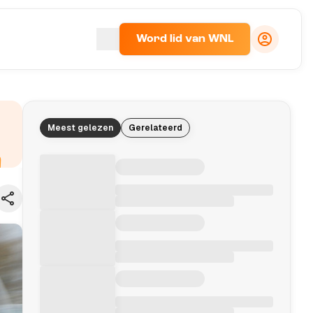
Word lid van WNL
Meest gelezen
Gerelateerd