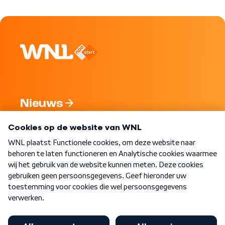
Nieuws
Programma's
Over WNL
Nieuwsbrief
Word Lid