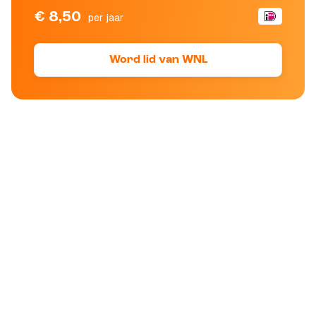
€ 8,50
per jaar
Word lid van WNL