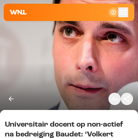
Klein
Standaard
Groot
Universitair docent op non-actief
Kopieer link
na bedreiging Baudet: ‘Volkert