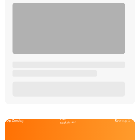
Café
Op Zondag
Sven op 1
Kockelmann