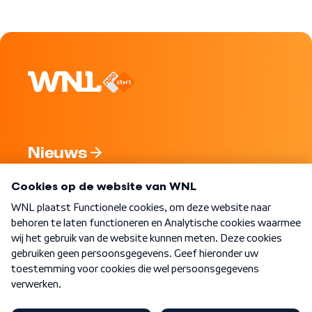
Nieuws
Programma's
Over WNL
Nieuwsbrief
Word Lid