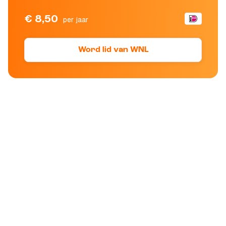
€ 8,50
per jaar
Word lid van WNL