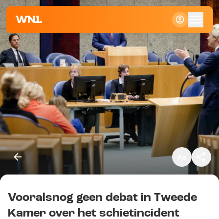
Klein
Standaard
Groot
Vooralsnog geen debat in Tweede
Kopieer link
Kamer over het schietincident