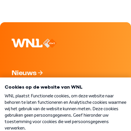
Nieuws
Programma's
Over WNL
Nieuwsbrief
Word Lid