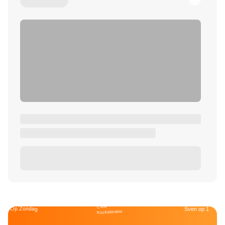
Café
Op Zondag
Sven op 1
Kockelmann