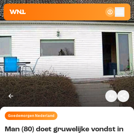
Klein
Standaard
Groot
Goedemorgen Nederland
Kopieer link
Man (80) doet gruwelijke vondst in