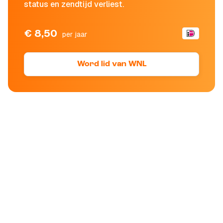
status en zendtijd verliest.
€ 8,50
per jaar
Word lid van WNL