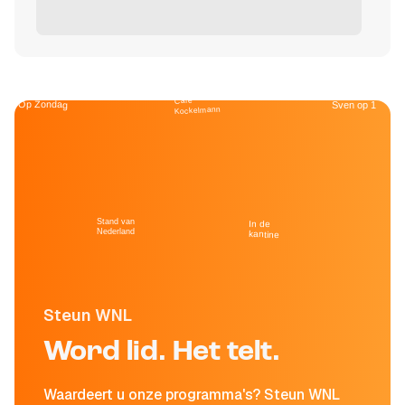
Café
Op Zondag
Sven op 1
Kockelmann
Stand van
In de
Nederland
kantine
Steun WNL
Word lid. Het telt.
Waardeert u onze programma's? Steun WNL