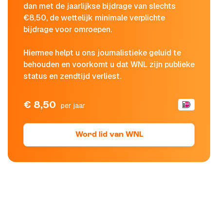
dan met de jaarlijkse bijdrage van slechts
€8,50, de wettelijk minimale verplichte
bijdrage voor omroepen.
Hiermee helpt u ons journalistieke geluid te
behouden en voorkomt u dat WNL zijn publieke
status en zendtijd verliest.
€ 8,50
per jaar
Word lid van WNL