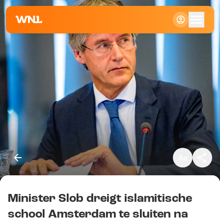
Klein
Standaard
Groot
Minister Slob dreigt islamitische
Kopieer link
school Amsterdam te sluiten na