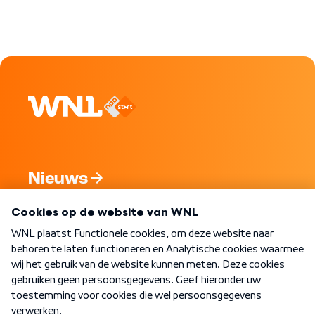
Nieuws
Programma's
Over WNL
Nieuwsbrief
Word Lid