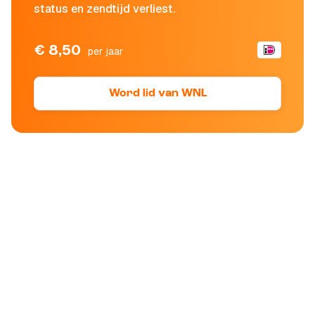
status en zendtijd verliest.
€ 8,50
per jaar
Word lid van WNL