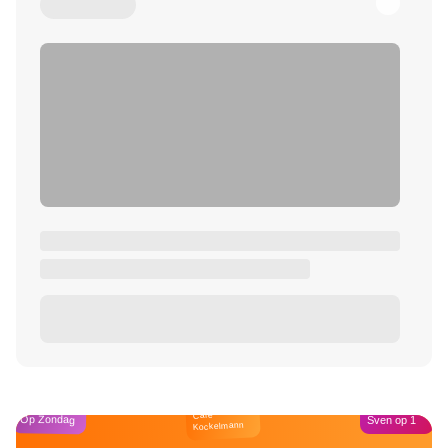
Café
Op Zondag
Sven op 1
Kockelmann