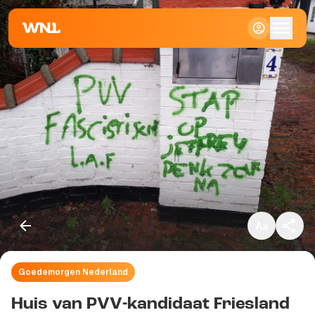
Klein
Standaard
Groot
Goedemorgen Nederland
Kopieer link
Huis van PVV-kandidaat Friesland