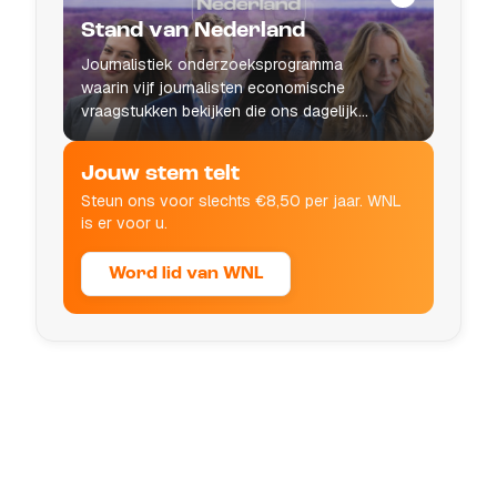
Stand van Nederland
Journalistiek onderzoeksprogramma
waarin vijf journalisten economische
vraagstukken bekijken die ons dagelijks
leven raken.
Jouw stem telt
Steun ons voor slechts €8,50 per jaar. WNL
is er voor u.
Word lid van WNL