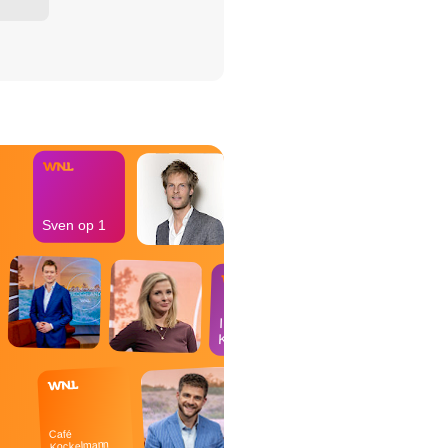
het Misdaad-
bureau
Sven op 1
In de
Kantine
Café
Kockelmann