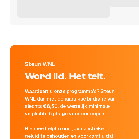
Steun WNL
Word lid. Het telt.
Waardeert u onze programma's? Steun
WNL dan met de jaarlijkse bijdrage van
slechts €8,50, de wettelijk minimale
verplichte bijdrage voor omroepen.
Hiermee helpt u ons journalistieke
geluid te behouden en voorkomt u dat