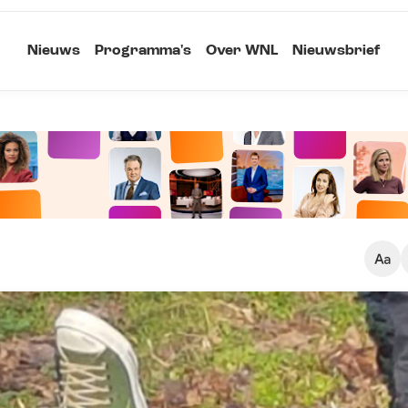
Nieuws
Programma's
Over WNL
Nieuwsbrief
Klein
Kopieer link
Standaard
Groot