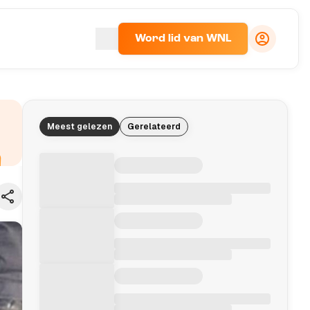
Word lid van WNL
Meest gelezen
Gerelateerd