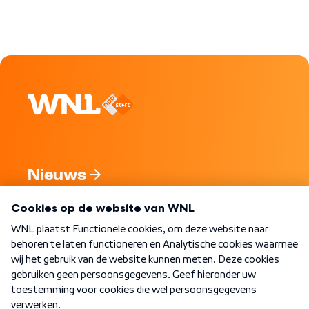
Nieuws
Programma's
Over WNL
Nieuwsbrief
Word Lid