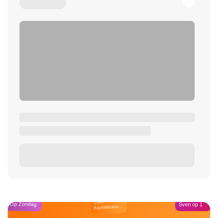
Café
Op Zondag
Sven op 1
Kockelmann