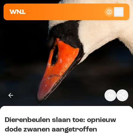
Klein
Standaard
Groot
Dierenbeulen slaan toe: opnieuw
Kopieer link
dode zwanen aangetroffen