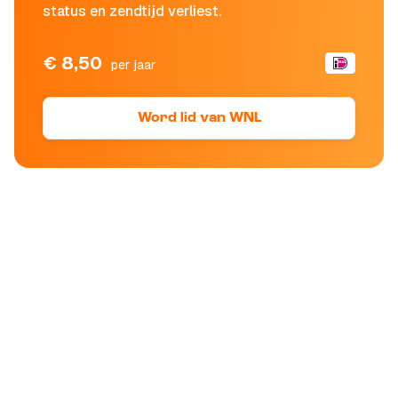
status en zendtijd verliest.
€ 8,50
per jaar
Word lid van WNL