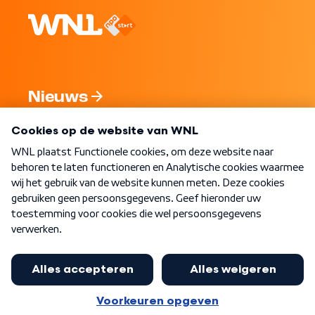
Nieuws
Programma's
Over WNL
Nieuwsbrief
Word Lid