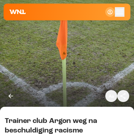
Klein
Standaard
Groot
Trainer club Argon weg na
Kopieer link
beschuldiging racisme