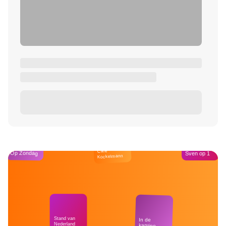
Café
Op Zondag
Sven op 1
Kockelmann
Stand van
In de
Nederland
kantine