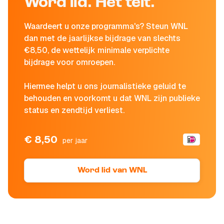
Word lid. Het telt.
Waardeert u onze programma's? Steun WNL
dan met de jaarlijkse bijdrage van slechts
€8,50, de wettelijk minimale verplichte
bijdrage voor omroepen.
Hiermee helpt u ons journalistieke geluid te
behouden en voorkomt u dat WNL zijn publieke
status en zendtijd verliest.
€ 8,50
per jaar
Word lid van WNL