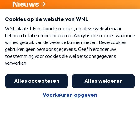
Nieuws
Programma's
Over WNL
Nieuwsbrief
Word Lid
Meer WNL voor jou
Eerste Kamer akkoord met begroting
van minister Sjoerdsma
Algemene voorwaarden
Cookie-instellingen
Privacy statement