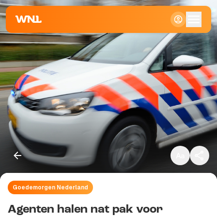
Klein
Standaard
Groot
Goedemorgen Nederland
Kopieer link
Agenten halen nat pak voor