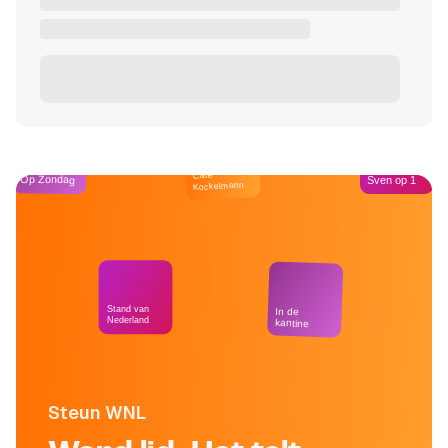
Café
Op Zondag
Sven op 1
Kockelmann
Stand van
In de
Nederland
kantine
Steun WNL