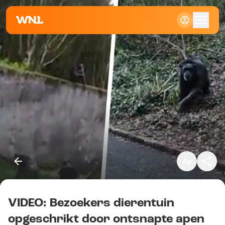
Klein
Standaard
Groot
VIDEO: Bezoekers dierentuin
Kopieer link
opgeschrikt door ontsnapte apen