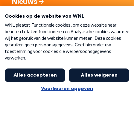
Nieuws
Programma's
Over WNL
Nieuwsbrief
Word Lid
Meer WNL voor jou
Eerste Kamer akkoord met begroting
van minister Sjoerdsma
Algemene voorwaarden
Cookie-instellingen
Privacy statement