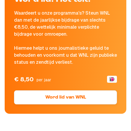
Waardeert u onze programma's? Steun WNL
dan met de jaarlijkse bijdrage van slechts
€8,50, de wettelijk minimale verplichte
bijdrage voor omroepen.
Hiermee helpt u ons journalistieke geluid te
behouden en voorkomt u dat WNL zijn publieke
status en zendtijd verliest.
€ 8,50
per jaar
Word lid van WNL