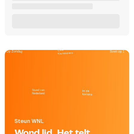
Café
Op Zondag
Sven op 1
Kockelmann
Stand van
In de
Nederland
kantine
Steun WNL
Word lid. Het telt.