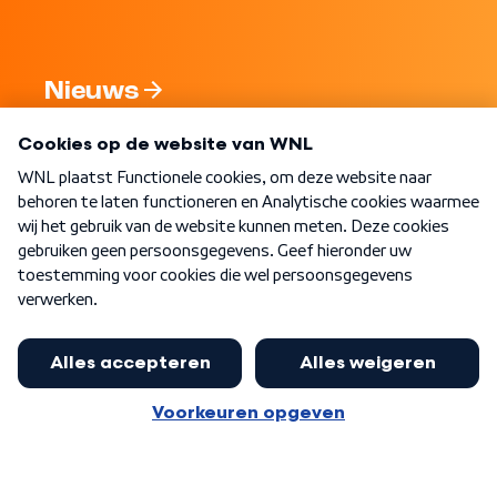
Nieuws
Programma's
Over WNL
Nieuwsbrief
Word Lid
Meer WNL voor jou