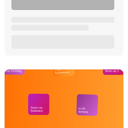
Café
Op Zondag
Sven op 1
Kockelmann
Stand van
In de
Nederland
kantine