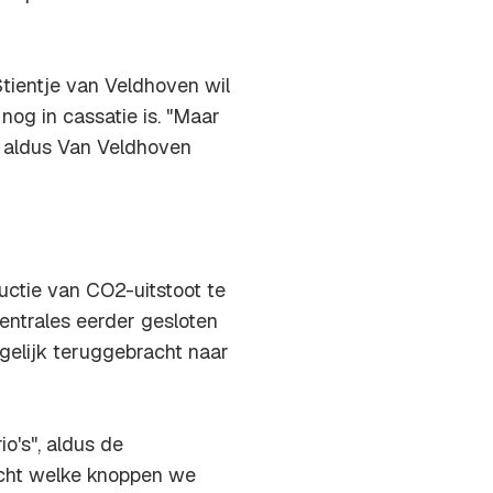
Stientje van Veldhoven wil
nog in cassatie is. "Maar
", aldus Van Veldhoven
ctie van CO2-uitstoot te
ntrales eerder gesloten
elijk teruggebracht naar
o's", aldus de
racht welke knoppen we