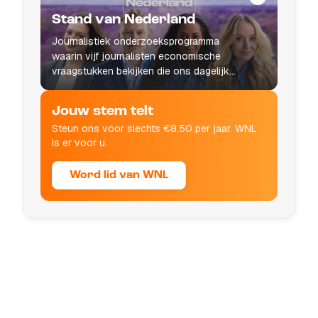
Stand van Nederland
Journalistiek onderzoeksprogramma
waarin vijf journalisten economische
vraagstukken bekijken die ons dagelijks
leven raken.
Jouw stem telt
Steun ons voor slechts €8,50 per jaar. WNL
is er voor u.
Word lid van WNL