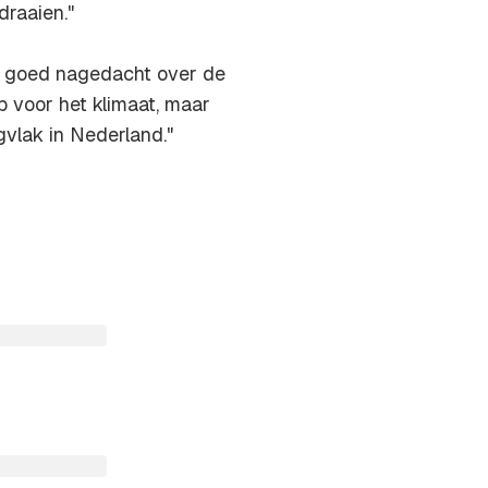
draaien."
e goed nagedacht over de
p voor het klimaat, maar
gvlak in Nederland."