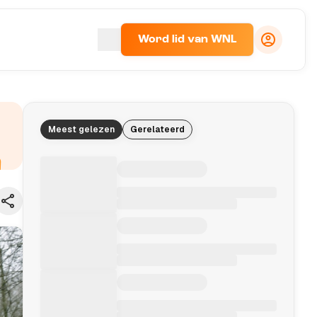
Word lid van WNL
Meest gelezen
Gerelateerd