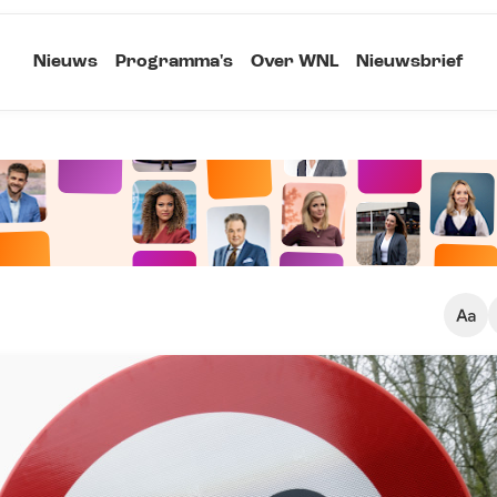
Nieuws
Programma's
Over WNL
Nieuwsbrief
Klein
Kopieer link
Standaard
Groot