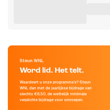
Steun WNL
Word lid. Het telt.
Waardeert u onze programma's? Steun
WNL dan met de jaarlijkse bijdrage van
slechts €8,50, de wettelijk minimale
verplichte bijdrage voor omroepen.