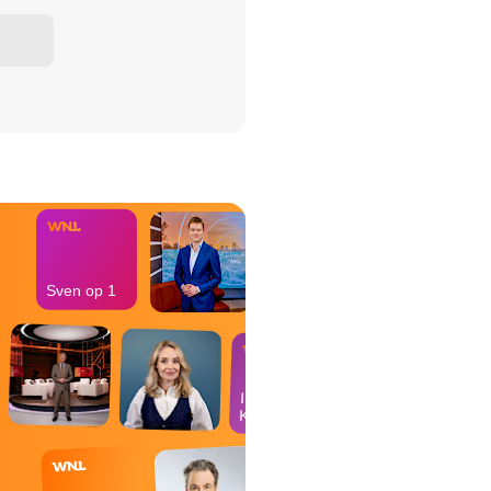
het Misdaad-
bureau
Sven op 1
In de
Kantine