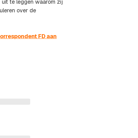
m uit te leggen waarom zij
culeren over de
 correspondent FD aan