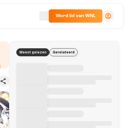
Word lid van WNL
Meest gelezen
Gerelateerd