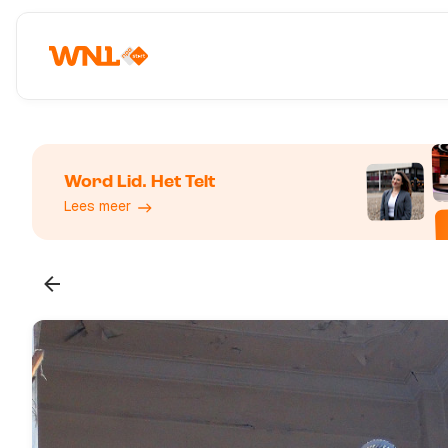
Word Lid. Het Telt
Lees meer