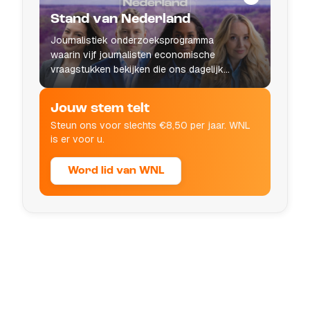
Stand van Nederland
Journalistiek onderzoeksprogramma
waarin vijf journalisten economische
vraagstukken bekijken die ons dagelijks
leven raken.
Jouw stem telt
Steun ons voor slechts €8,50 per jaar. WNL
is er voor u.
Word lid van WNL