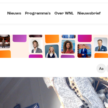
Nieuws
Programma's
Over WNL
Nieuwsbrief
Klein
Kopieer link
Standaard
Groot