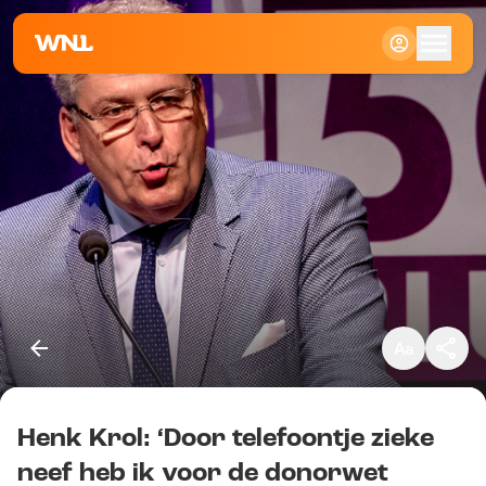
Klein
Standaard
Groot
Henk Krol: ‘Door telefoontje zieke
Kopieer link
neef heb ik voor de donorwet