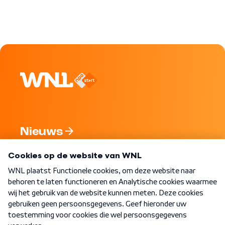
Nieuws
Programma's
Over WNL
Nieuwsbrief
Word Lid