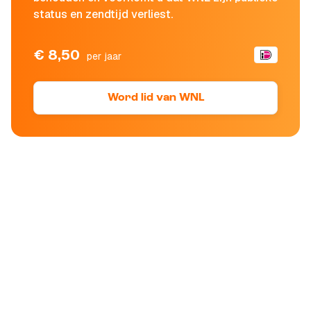
status en zendtijd verliest.
€ 8,50
per jaar
Word lid van WNL