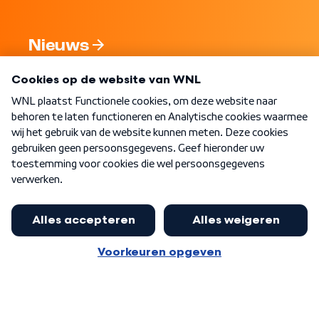
Nieuws
Programma's
Over WNL
Nieuwsbrief
Word Lid
Meer WNL voor jou
Burgemeester Halsema kritisch: