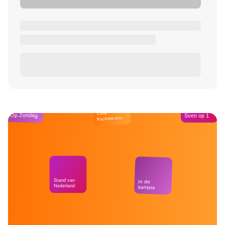
Café
Op Zondag
Sven op 1
Kockelmann
Stand van
In de
Nederland
kantine