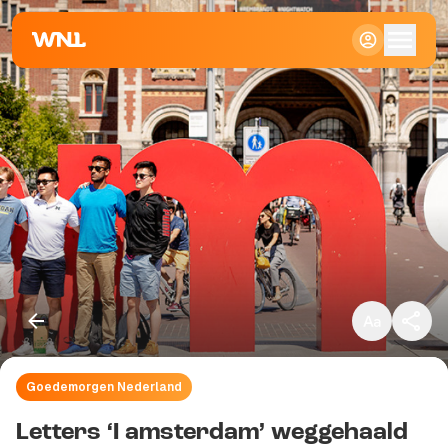
Klein
Standaard
Groot
Goedemorgen Nederland
Kopieer link
Letters ‘I amsterdam’ weggehaald