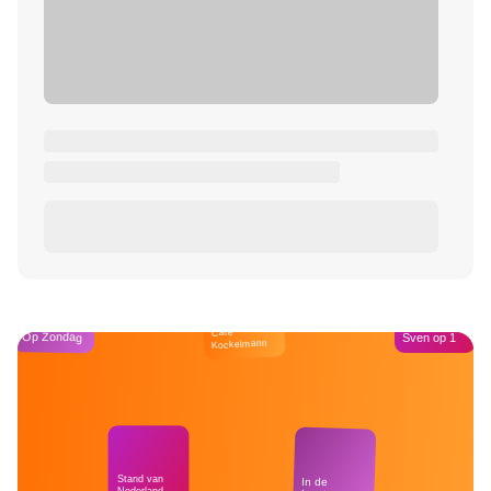
Café
Op Zondag
Sven op 1
Kockelmann
Stand van
In de