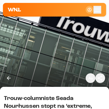
Klein
Standaard
Groot
Trouw-columniste Seada
Kopieer link
Nourhussen stopt na ‘extreme,