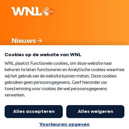
Nieuws
Programma's
Over WNL
Nieuwsbrief
Word Lid