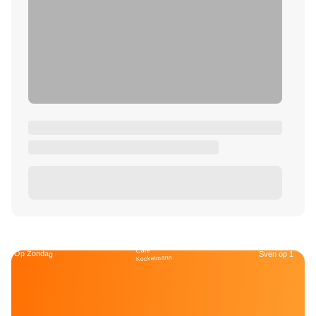
Café
Op Zondag
Sven op 1
Kockelmann