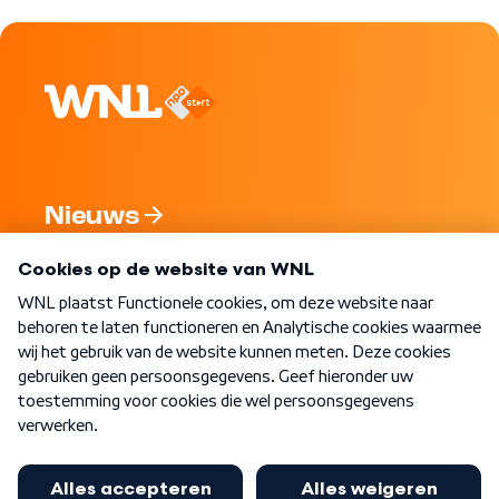
Nieuws
Programma's
Over WNL
Nieuwsbrief
Word Lid