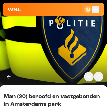
Klein
Standaard
Groot
Man (20) beroofd en vastgebonden
Kopieer link
in Amsterdams park