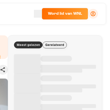
Word lid van WNL
Meest gelezen
Gerelateerd