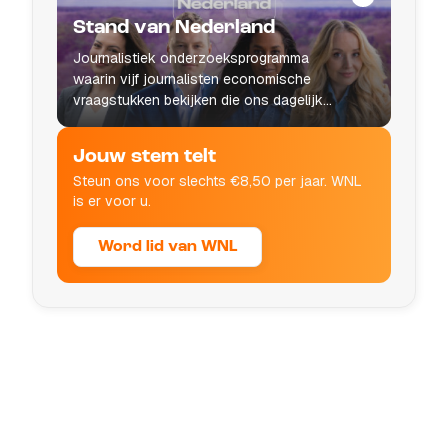
Stand van Nederland
Journalistiek onderzoeksprogramma
waarin vijf journalisten economische
vraagstukken bekijken die ons dagelijks
leven raken.
Jouw stem telt
Steun ons voor slechts €8,50 per jaar. WNL
is er voor u.
Word lid van WNL