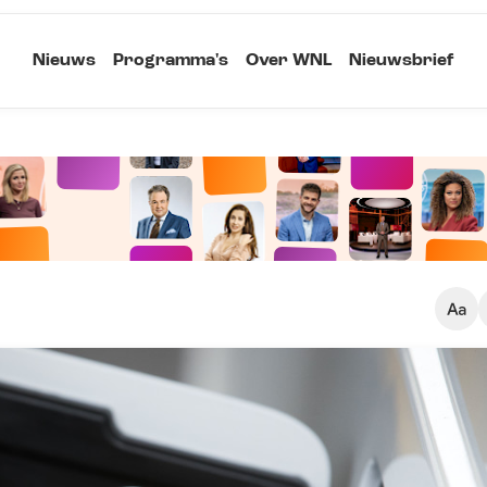
Nieuws
Programma's
Over WNL
Nieuwsbrief
Klein
Kopieer link
Standaard
Groot