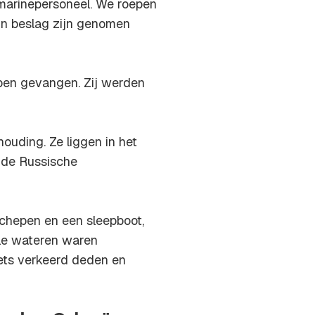
marinepersoneel. We roepen
in beslag zijn genomen
pen gevangen. Zij werden
ouding. Ze liggen in het
i de Russische
chepen en een sleepboot,
ale wateren waren
ets verkeerd deden en