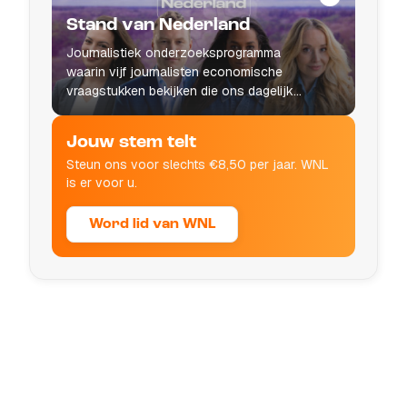
Stand van Nederland
Journalistiek onderzoeksprogramma
waarin vijf journalisten economische
vraagstukken bekijken die ons dagelijks
leven raken.
Jouw stem telt
Steun ons voor slechts €8,50 per jaar. WNL
is er voor u.
Word lid van WNL