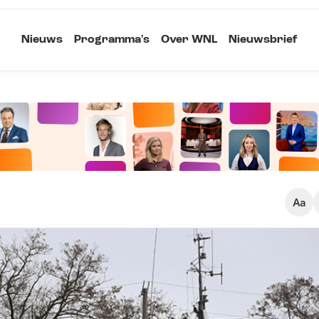
Nieuws
Programma's
Over WNL
Nieuwsbrief
Klein
Kopieer link
Standaard
Groot