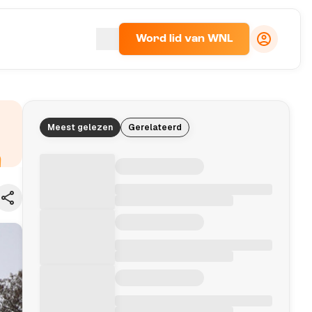
Word lid van WNL
Meest gelezen
Gerelateerd