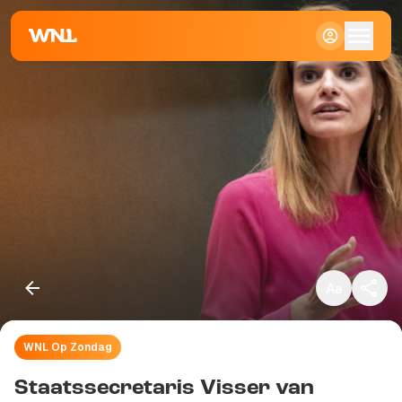
Klein
Standaard
Groot
WNL Op Zondag
Kopieer link
Staatssecretaris Visser van