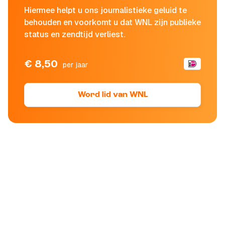
Hiermee helpt u ons journalistieke geluid te
behouden en voorkomt u dat WNL zijn publieke
status en zendtijd verliest.
€ 8,50
per jaar
Word lid van WNL