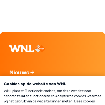
Nieuws
Programma's
Over WNL
Nieuwsbrief
Word Lid