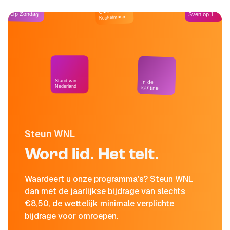
Café
Op Zondag
Sven op 1
Kockelmann
Stand van
In de
Nederland
kantine
Steun WNL
Word lid. Het telt.
Waardeert u onze programma's? Steun WNL
dan met de jaarlijkse bijdrage van slechts
€8,50, de wettelijk minimale verplichte
bijdrage voor omroepen.