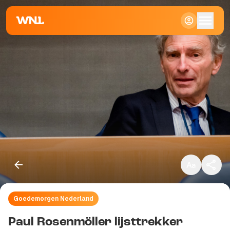
Klein
Standaard
Groot
Goedemorgen Nederland
Kopieer link
Paul Rosenmöller lijsttrekker