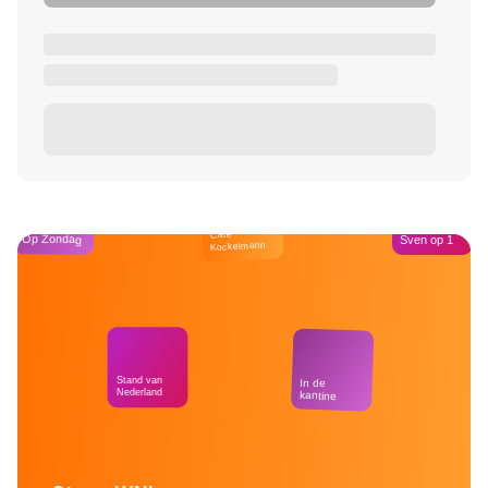
Café
Op Zondag
Sven op 1
Kockelmann
Stand van
In de
Nederland
kantine