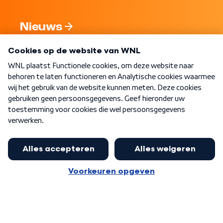
Nieuws
Programma's
Over WNL
Nieuwsbrief
Word Lid
Meer WNL voor jou
Burgemeester Halsema kritisch:
kabinet deinsde in coronaperiode