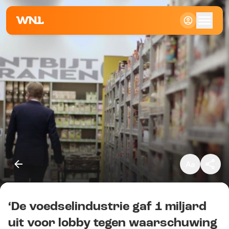
Klein
Standaard
Groot
‘De voedselindustrie gaf 1 miljard
Kopieer link
uit voor lobby tegen waarschuwing