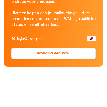
bijdrage voor omroepen.
Hiermee helpt u ons journalistieke geluid te
behouden en voorkomt u dat WNL zijn publieke
status en zendtijd verliest.
€ 8,50
per jaar
Word lid van WNL