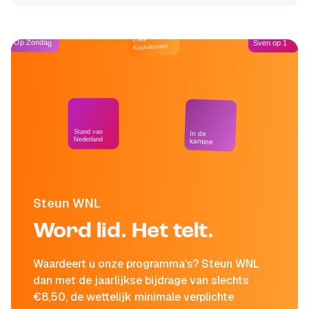
Café
Op Zondag
Sven op 1
Kockelmann
Stand van
In de
Nederland
kantine
Steun WNL
Word lid. Het telt.
Waardeert u onze programma's? Steun WNL
dan met de jaarlijkse bijdrage van slechts
€8,50, de wettelijk minimale verplichte