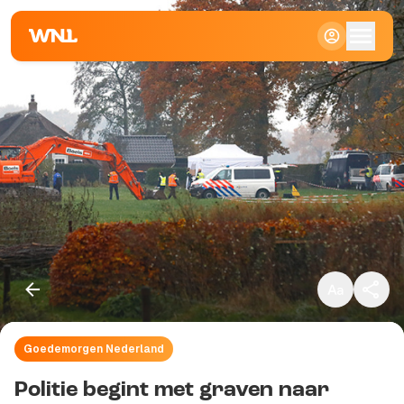
Klein
Standaard
Groot
Goedemorgen Nederland
Kopieer link
Politie begint met graven naar