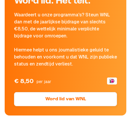
Word lid. Het telt.
Waardeert u onze programma's? Steun WNL
dan met de jaarlijkse bijdrage van slechts
€8,50, de wettelijk minimale verplichte
bijdrage voor omroepen.
Hiermee helpt u ons journalistieke geluid te
behouden en voorkomt u dat WNL zijn publieke
status en zendtijd verliest.
€ 8,50
per jaar
Word lid van WNL