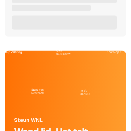
Café
Op Zondag
Sven op 1
Kockelmann
Stand van
In de
Nederland
kantine
Steun WNL