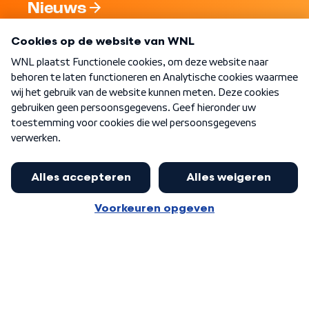
Nieuws
Programma's
Over WNL
Nieuwsbrief
Word Lid
Meer WNL voor jou
Eerste Kamer akkoord met begroting
van minister Sjoerdsma
Algemene voorwaarden
Cookie-instellingen
Privacy statement